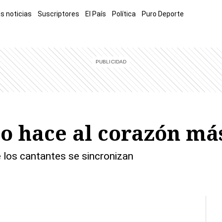
s noticias
Suscriptores
El País
Política
Puro Deporte
mía
Sucesos
El Explicador
Opinión
Viva
El Mundo
o hace al corazón má
de los cantantes se sincronizan