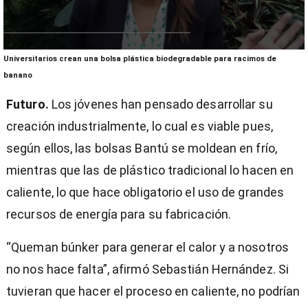
0
Universitarios crean una bolsa plástica biodegradable para racimos de
seconds
of
banano
1
minute,
Futuro.
Los jóvenes han pensado desarrollar su
9
seconds
creación industrialmente, lo cual es viable pues,
según ellos, las bolsas Bantú se moldean en frío,
mientras que las de plástico tradicional lo hacen en
caliente, lo que hace obligatorio el uso de grandes
recursos de energía para su fabricación.
“Queman búnker para generar el calor y a nosotros
no nos hace falta”, afirmó Sebastián Hernández. Si
tuvieran que hacer el proceso en caliente, no podrían