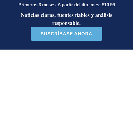
Artículos de tendencia
Este listado muestra los artículos con más comentarios en los último
Un artículo de tendencia con el título "Masiva participación en p
Un artículo de tendencia con el
Masiva participación en
Diputada de Pueblo
plantones por la defensa de
Soberano lanzó 10 insultos
la ...
contra Ed...
37 comentarios
36 comentarios