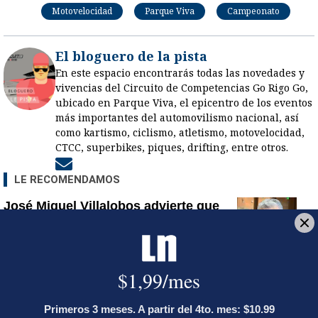
Motovelocidad
Parque Viva
Campeonato
El bloguero de la pista
En este espacio encontrarás todas las novedades y
vivencias del Circuito de Competencias Go Rigo Go,
ubicado en Parque Viva, el epicentro de los eventos
más importantes del automovilismo nacional, así
como kartismo, ciclismo, atletismo, motovelocidad,
CTCC, superbikes, piques, drifting, entre otros.
Opens in new window
LE RECOMENDAMOS
José Miguel Villalobos advierte que
alcaldes que se pasaron al PPSO no
tienen asegurada una candidatura en
2028; las bases afines a Rodrigo
Chaves decidirán
¿Dónde están los puntos? Estalla