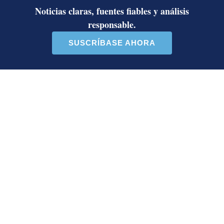
polémica entre Herediano y la Unafut
Onda tropical N.° 30 llegará a Costa
Rica este lunes: estas serán las
regiones con posibilidad de
aguaceros
Artículos de tendencia
Este listado muestra los artículos con más comentarios en los último
Un artículo de tendencia con el título "Álvaro Ramos acepta propue
Un artículo de tendencia con el 