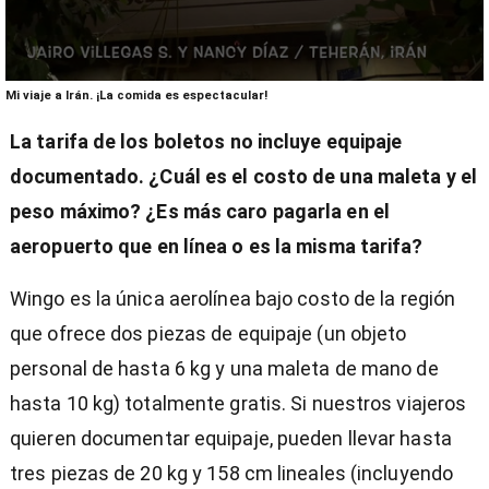
0
Mi viaje a Irán. ¡La comida es espectacular!
seconds
of
La tarifa de los boletos no incluye equipaje
6
minutes,
documentado. ¿Cuál es el costo de una maleta y el
27
seconds
peso máximo? ¿Es más caro pagarla en el
aeropuerto que en línea o es la misma tarifa?
Wingo es la única aerolínea bajo costo de la región
que ofrece dos piezas de equipaje (un objeto
personal de hasta 6 kg y una maleta de mano de
hasta 10 kg) totalmente gratis. Si nuestros viajeros
quieren documentar equipaje, pueden llevar hasta
tres piezas de 20 kg y 158 cm lineales (incluyendo