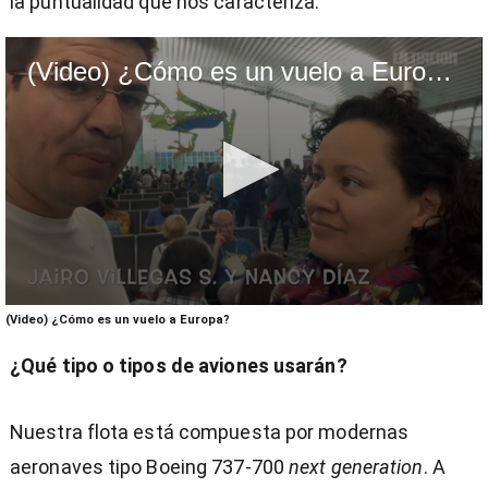
la puntualidad que nos caracteriza.
(Video) ¿Cómo es un vuelo a Europa?
0
(Video) ¿Cómo es un vuelo a Europa?
seconds
of
¿Qué tipo o tipos de aviones usarán?
3
minutes,
52
seconds
Nuestra flota está compuesta por modernas
aeronaves tipo Boeing 737-700
next generation
. A