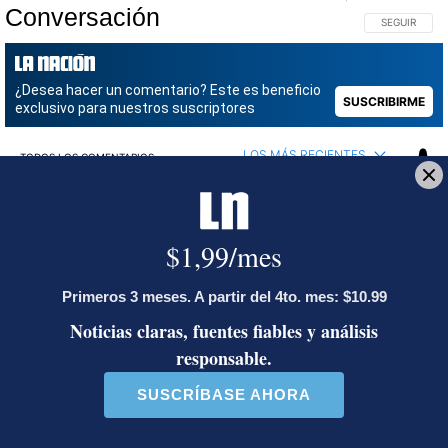
Conversación
SIGA ESTA C
SEGUIR
¿Desea hacer un comentario? Este es beneficio
SUSCRIBIRME
exclusivo para nuestros suscriptores
LOS MÁS RECIENTES
TODOS LOS COMENTARIOS
Todos los comentarios
Inicie la conversación
Gestionado por