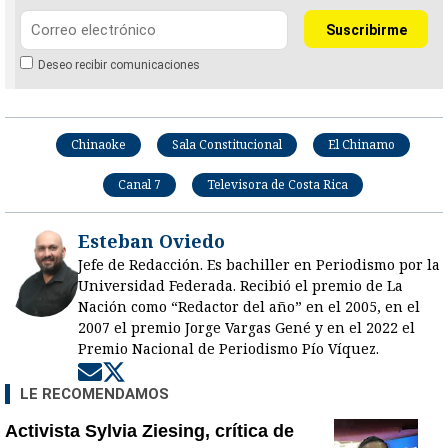
Deseo recibir comunicaciones
Chinaoke
Sala Constitucional
El Chinamo
Canal 7
Televisora de Costa Rica
Esteban Oviedo
Jefe de Redacción. Es bachiller en Periodismo por la
Universidad Federada. Recibió el premio de La
Nación como “Redactor del año” en el 2005, en el
2007 el premio Jorge Vargas Gené y en el 2022 el
Premio Nacional de Periodismo Pío Víquez.
Opens in new window
Opens in new window
LE RECOMENDAMOS
Activista Sylvia Ziesing, crítica de