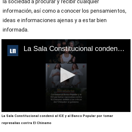
la sociedad a procurar y recibir cualquier
información, así como a conocer los pensamientos,
ideas e informaciones ajenas y a estar bien
informada.
La Sala Constitucional condenó al ICE y al Banco Popular por tomar represalias contra El Chinamo
0
La Sala Constitucional condenó al ICE y al Banco Popular por tomar
seconds
of
represalias contra El Chinamo
1