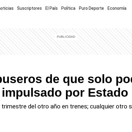
noticias
Suscriptores
El País
Política
Puro Deporte
Economía
El Explicador
Opinión
Viva
El Mundo
buseros de que solo p
o impulsado por Estado
r trimestre del otro año en trenes; cualquier otr