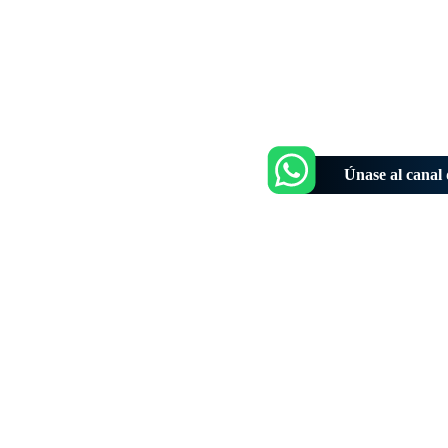
Únase al cana
Reciba el boletín:
En Corrillos Políticos
Le explicamos los hechos políticos de la jornada y c
inciden en la vida de los ciudadanos