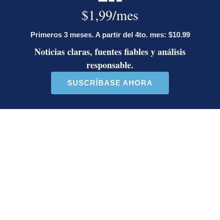
Jorge Martínez recibió emotivas
palabras de parte de conocido
presentador
¿Por qué se eliminó la custodia del
hombre asesinado en Hospital La
Anexión? Carlo Díaz, fiscal general,
responde
Artículos de tendencia
Este listado muestra los artículos con más comentarios en los último
Un artículo de tendencia con el título "Activista Sylvia Ziesing,
Un artículo de tendencia con el