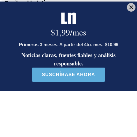
Reciba el boletín:
En Corrillos Políticos
Le explicamos los hechos políticos de la jornada y cómo inciden en
la vida de los ciudadanos
Deseo recibir comunicaciones
Listas de Espera
Listas de Espera CCSS
CCSS
Gerencia Médica
Salud Pública
Diego Bosque
Trabajó en La Nación hasta el 2025. Ejerce
periodismo desde 2010. Se especializa en investigar
compras públicas y uso de recursos estatales. En
2020 recibió mención de honor del Premio Nacional