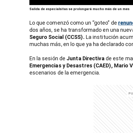
0
Salida de especialsitas se prolongará mucho más de un mes
seconds
of
2
Lo que comenzó como un “goteo” de
renun
minutes,
dos años, se ha transformado en una nuev
41
seconds
Volume
Seguro Social (CCSS).
La institución acu
90%
muchas más, en lo que ya ha declarado c
En la sesión de
Junta Directiva
de este mar
Emergencias y Desastres (CAED), Mario V
escenarios de la emergencia.
)