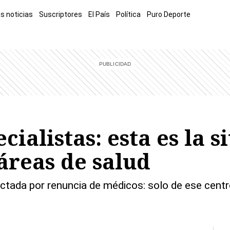
s noticias
Suscriptores
El País
Política
Puro Deporte
mía
Sucesos
El Explicador
Opinión
Viva
El Mundo
ialistas: esta es la s
 áreas de salud
ctada por renuncia de médicos: solo de ese centr