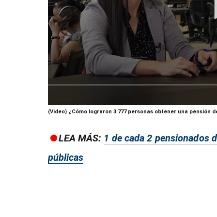
0
(Video) ¿Cómo lograron 3.777 personas obtener una pensión de
seconds
of
10
LEA MÁS:
1 de cada 2 pensionados de
minutes,
0
Volume
90%
públicas