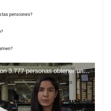
estas pensiones?
o?
égimen?
(Video) ¿Cómo lograron 3.777 personas obtener una pensión de lujo en Costa Rica?