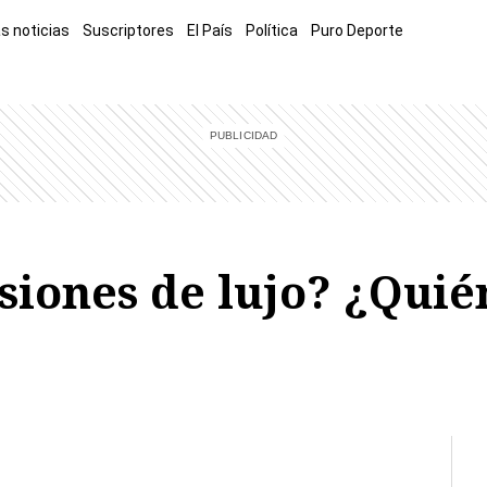
s noticias
Suscriptores
El País
Política
Puro Deporte
mía
Sucesos
El Explicador
Opinión
Viva
El Mundo
siones de lujo? ¿Quién