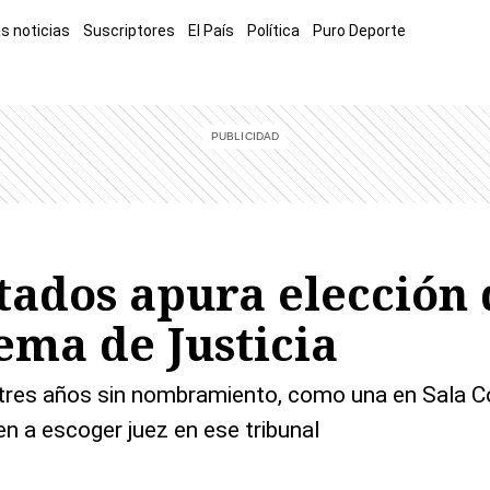
s noticias
Suscriptores
El País
Política
Puro Deporte
mía
Sucesos
El Explicador
Opinión
Viva
El Mundo
tados apura elección
ema de Justicia
es años sin nombramiento, como una en Sala Cons
en a escoger juez en ese tribunal