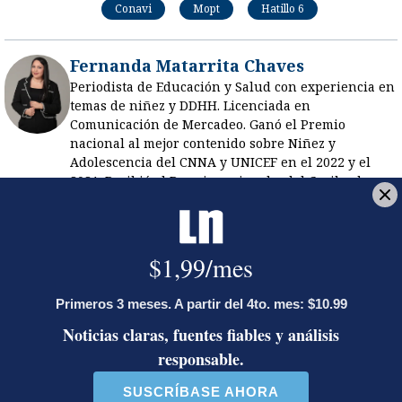
Conavi
Mopt
Hatillo 6
Fernanda Matarrita Chaves
Periodista de Educación y Salud con experiencia en
temas de niñez y DDHH. Licenciada en
Comunicación de Mercadeo. Ganó el Premio
nacional al mejor contenido sobre Niñez y
Adolescencia del CNNA y UNICEF en el 2022 y el
2021. Recibió el Premio regional y del Caribe de
Periodismo de Salud de Fedefarma 2022. Redactora
del año La Nación 2021.
Opens in new window
LE RECOMENDAMOS
Activista Sylvia Ziesing, crítica de
Rodrigo Chaves, asegura que se
exilió de Costa Rica por persecución
política y amenazas de muerte