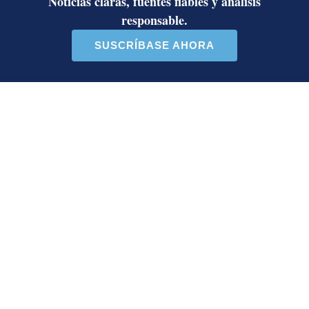
Activista Sylvia Ziesing, crítica de
Rodrigo Chaves, asegura que se
exilió de Costa Rica por persecución
política y amenazas de muerte
Así reaccionaron Laura Fernández y
Pueblo Soberano al multitudinario
plantón en defensa del Poder Judicial
Artículos de tendencia
Este listado muestra los artículos con más comentarios en los último
Un artículo de tendencia con el título "Diputada de Pueblo Sober
Un artículo de tendencia con el 