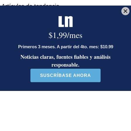
Artículos de tendencia
Este listado muestra los artículos con más comentarios en los último
Un artículo de tendencia con el título "Diputada de Pueblo Sober
Un artículo de tendencia con el 
Diputada de Pueblo
Masiva participación en
Soberano lanzó 10 insultos
plantones por la defensa de
contra Ed...
la ...
39 comentarios
37 comentarios