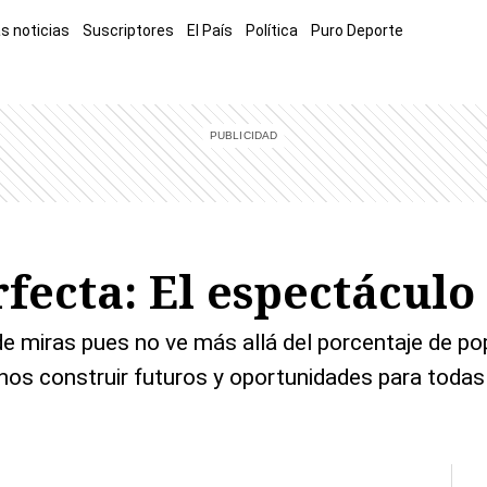
s noticias
Suscriptores
El País
Política
Puro Deporte
mía
Sucesos
El Explicador
Opinión
Viva
El Mundo
ecta: El espectáculo
de miras pues no ve más allá del porcentaje de po
nos construir futuros y oportunidades para todas