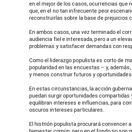
en el mejor de los casos, ocurrencias que n
que, en el no tan infrecuente peor escena
entana)
reconstruirlas sobre la base de prejuicios 
En ambos casos, una vez terminado el cor
audiencia fiel e interesada, pero a un elev
problemas y satisfacer demandas con respo
Como el liderazgo populista es corto de mi
popularidad en las encuestas – y, además, 
y menos construir futuros y oportunidades
En estas circunstancias, la acción gubern
puedan surgir oportunidades compartidas y
equilibran intereses e influencias, para co
oscuros intereses particulares.
El histrión populista procurará convencer 
bienestar común, pero en el fondo no son 