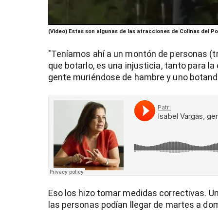
entana)
0
(Video) Estas son algunas de las atracciones de Colinas del P
seconds
of
54
"Teníamos ahí a un montón de personas (t
seconds
Volume
que botarlo, es una injusticia, tanto para
90%
gente muriéndose de hambre y uno botando 
Eso los hizo tomar medidas correctivas. Una 
las personas podían llegar de martes a domi