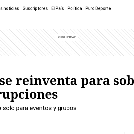
s noticias
Suscriptores
El País
Política
Puro Deporte
mía
Sucesos
El Explicador
Opinión
Viva
El Mundo
 se reinventa para sob
rupciones
o solo para eventos y grupos