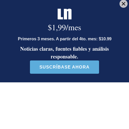
Cada mañana antes de las 7 a.m. para que acompañe su
desayuno.
Deseo recibir comunicaciones
Agencias de viajes
ACAV
Tipo de cambio
Precio del dólar
Turismo
Viajes al extranjero
Luis Enrique Brenes
Periodista de Economía. Bachiller en Comunicación
Colectiva con énfasis en Periodismo de la
Universidad de Costa Rica. Anteriormente trabajó
en la sección de internacionales y noticias de
última hora.
Opens in new window
Opens in new window