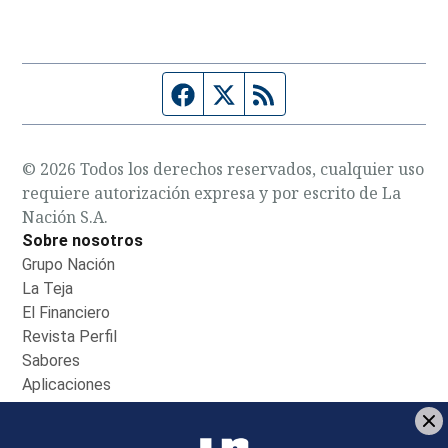
Página de Facebook
Fuente Twitter
Fuente RSS
© 2026 Todos los derechos reservados, cualquier uso
requiere autorización expresa y por escrito de La
Nación S.A.
Sobre nosotros
Grupo Nación
Opens in new window
La Teja
Opens in new window
El Financiero
Opens in new window
Revista Perfil
Opens in new window
Sabores
Opens in new window
Aplicaciones
Opens in new window
Boletines
Opens in new window
Versión Impresa
Opens in new window