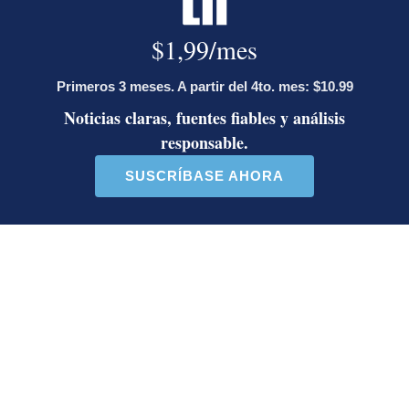
Negocios
Todo Busco
Opens in new window
Parque Viva
Opens in new window
Printea
Opens in new window
Términos y condiciones
Políticas de privacidad
Opens in new window
Condiciones de uso
Opens in new window
Estados financieros
Opens in new window
Reglamentos
Opens in new window
Servicio al cliente
Contáctenos
Opens in new window
Centro de ayuda
Opens in new window
Planes de suscripción
Opens in new window