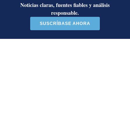
regiones con posibilidad de
aguaceros
Artículos de tendencia
Este listado muestra los artículos con más comentarios en los último
Un artículo de tendencia con el título "Álvaro Ramos acepta propue
Un artículo de tendencia con el 
Álvaro Ramos acepta
Activista Sylvia Ziesing,
propuesta de Ariel Robles
crítica de Rodrigo Chaves,
para crea...
as...
21 comentarios
32 comentarios