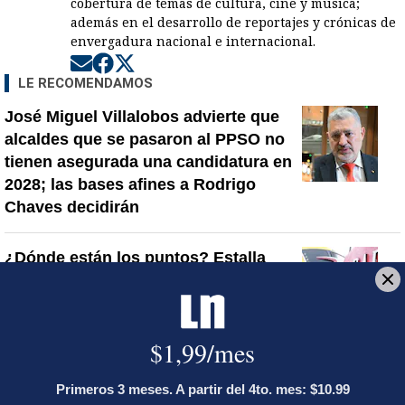
cobertura de temas de cultura, cine y música;
además en el desarrollo de reportajes y crónicas de
envergadura nacional e internacional.
Opens in new window
Opens in new window
Opens in new window
LE RECOMENDAMOS
José Miguel Villalobos advierte que
alcaldes que se pasaron al PPSO no
tienen asegurada una candidatura en
2028; las bases afines a Rodrigo
Chaves decidirán
¿Dónde están los puntos? Estalla
polémica entre Herediano y la Unafut
Onda tropical N.° 30 llegará a Costa
Rica este lunes: estas serán las