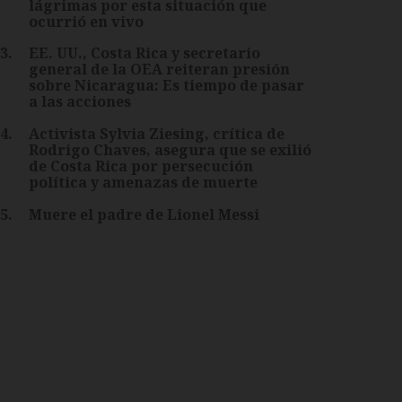
lágrimas por esta situación que
ocurrió en vivo
3
.
EE. UU., Costa Rica y secretario
general de la OEA reiteran presión
sobre Nicaragua: Es tiempo de pasar
a las acciones
4
.
Activista Sylvia Ziesing, crítica de
Rodrigo Chaves, asegura que se exilió
de Costa Rica por persecución
política y amenazas de muerte
5
.
Muere el padre de Lionel Messi