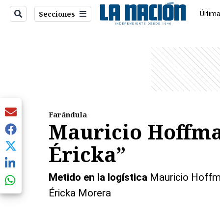
Secciones
Última
Econo
entana)
Farándula
Mauricio Hoffma
Éricka”
Metido en la logística
Éricka Morera