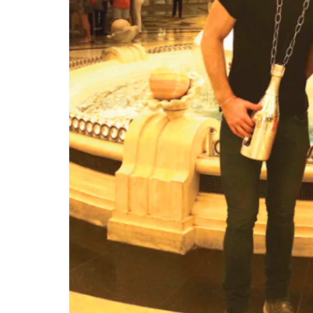
entana)