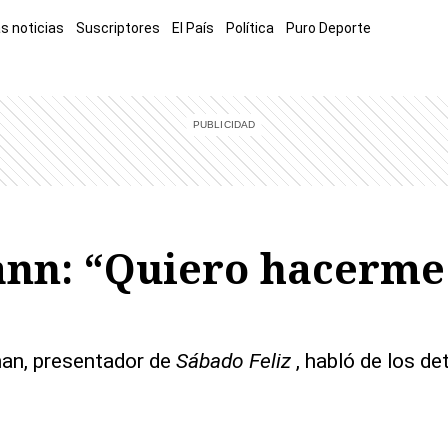
s noticias
Suscriptores
El País
Política
Puro Deporte
mía
Sucesos
El Explicador
Opinión
Viva
El Mundo
nn: “Quiero hacerme 
Mauricio Hoffman, presentador de
Sábado Feliz
, habló de los de