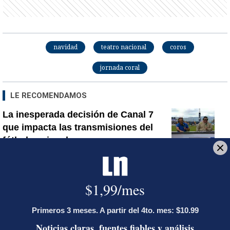
navidad
teatro nacional
coros
jornada coral
LE RECOMENDAMOS
La inesperada decisión de Canal 7
que impacta las transmisiones del
fútbol nacional
Jorge Martínez recibió emotivas
palabras de parte de conocido
presentador