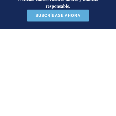
¿Por qué se eliminó la custodia del
hombre asesinado en Hospital La
Anexión? Carlo Díaz, fiscal general,
responde
Artículos de tendencia
Este listado muestra los artículos con más comentarios en los último
Un artículo de tendencia con el título "Activista Sylvia Ziesing,
Un artículo de tendencia con el
Activista Sylvia Ziesing,
Diputada de Pueblo
crítica de Rodrigo Chaves,
Soberano lanzó 10 insultos
as...
contra Ed...
32 comentarios
40 comentarios