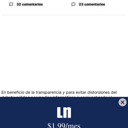
32 comentarios
23 comentarios
En beneficio de la transparencia y para evitar distorsiones del
debate público por medios informáticos o aprovechando el
anonimato, la sección de comentarios está reservada para
nuestros suscriptores para comentar sobre el contenido de los
artículos, no sobre los autores. El nombre completo y número de
cédula del suscriptor aparecerá automáticamente con el
comentario.