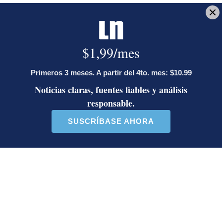
Artículos de tendencia
Este listado muestra los artículos con más comentarios en los último
Un artículo de tendencia con el título "Activista Sylvia Ziesing,
Un artículo de tendencia con el
Activista Sylvia Ziesing,
Diputada de Pueblo
crítica de Rodrigo Chaves,
Soberano lanzó 10 insultos
as...
contra Ed...
32 comentarios
40 comentarios