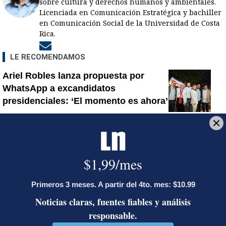
sobre cultura y derechos humanos y ambientales.
Licenciada en Comunicación Estratégica y bachiller
en Comunicación Social de la Universidad de Costa
Rica.
Opens in new window
LE RECOMENDAMOS
Ariel Robles lanza propuesta por
WhatsApp a excandidatos
presidenciales: ‘El momento es ahora’
Activista Sylvia Ziesing, crítica de
Rodrigo Chaves, asegura que se
exilió de Costa Rica por persecución
política y amenazas de muerte
Así reaccionaron Laura Fernández y
Pueblo Soberano al multitudinario
plantón en defensa del Poder Judicial