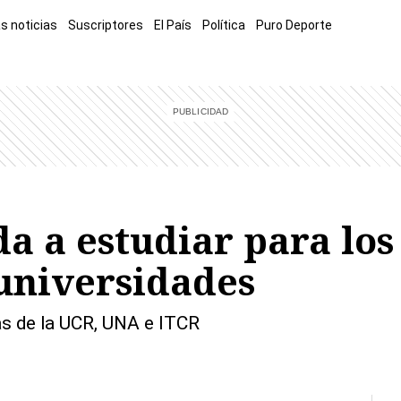
s noticias
Suscriptores
El País
Política
Puro Deporte
mía
Sucesos
El Explicador
Opinión
Viva
El Mundo
da a estudiar para lo
 universidades
ruebas de la UCR, UNA e ITCR