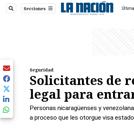
Secciones
Última
Econo
entana)
Seguridad
Solicitantes de 
legal para entra
Personas nicaragüenses y venezolanas q
a proceso que les otorgue visa estad