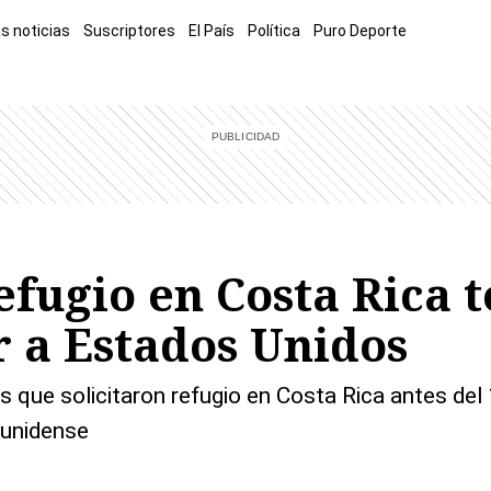
s noticias
Suscriptores
El País
Política
Puro Deporte
mía
Sucesos
El Explicador
Opinión
Viva
El Mundo
refugio en Costa Rica
r a Estados Unidos
ue solicitaron refugio en Costa Rica antes del 1
ounidense