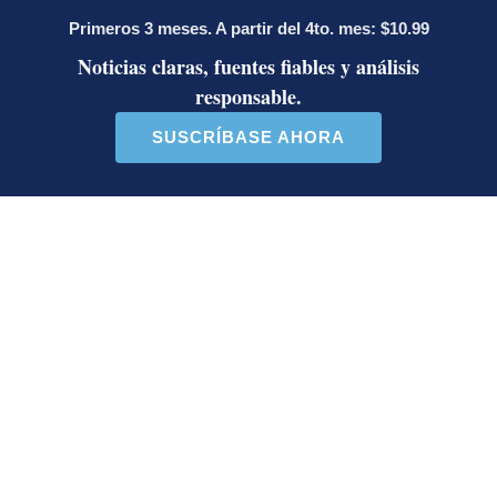
de la Licenciatura en Comunicación Estratégica de
la UCR. Con experiencia en verificación de noticias
falsas, coberturas de última hora, internacionales,
temas laborales, migración y vivienda.
Opens in new window
Opens in new window
LE RECOMENDAMOS
Activista Sylvia Ziesing, crítica de
Rodrigo Chaves, asegura que se
exilió de Costa Rica por persecución
política y amenazas de muerte
Así reaccionaron Laura Fernández y
Pueblo Soberano al multitudinario
plantón en defensa del Poder Judicial
Sala Primera sienta jurisprudencia
sobre cuándo se puede desalojar a un