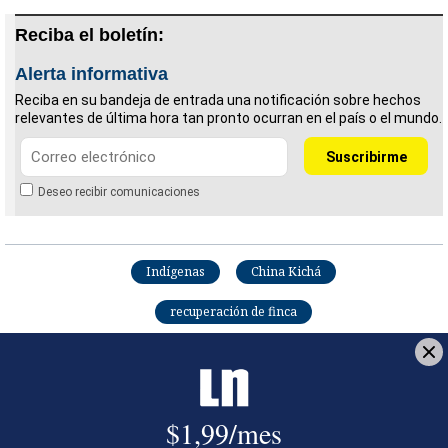
Reciba el boletín:
Alerta informativa
Reciba en su bandeja de entrada una notificación sobre hechos
relevantes de última hora tan pronto ocurran en el país o el mundo.
Deseo recibir comunicaciones
Indígenas
China Kichá
recuperación de finca
José Andrés Céspedes
Fue periodista de Sucesos. Trabajó en La Nación
desde el 2020 hasta el 2023. Graduado de
periodismo en la UCR en 2022 y estudiante activo