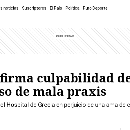
s noticias
Suscriptores
El País
Política
Puro Deporte
mía
Sucesos
El Explicador
Opinión
Viva
El Mundo
firma culpabilidad d
so de mala praxis
l Hospital de Grecia en perjuicio de una ama de 