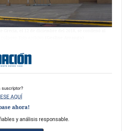
e Grecia, el 12 de diciembre del 2018, se condenó al
 culposo. Foto archivo
(Gesline Arrango)