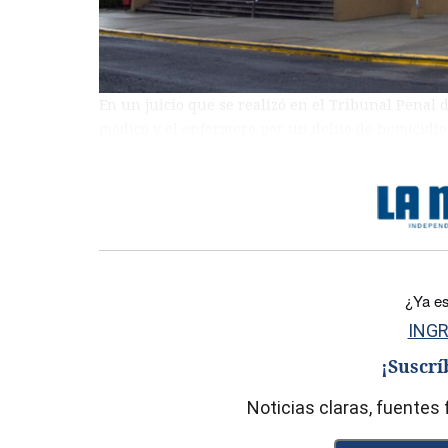
En un juicio que se realizó en el Tribunal Penal d
médico y el enfermero por un delito de homicidio
)