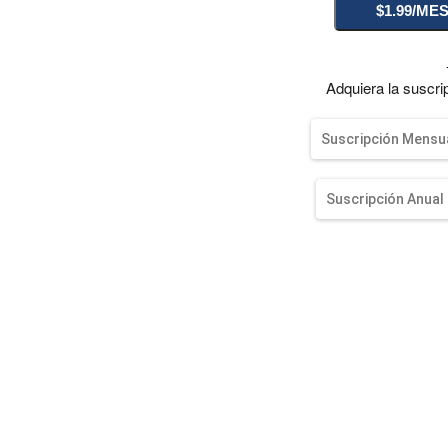
entana)