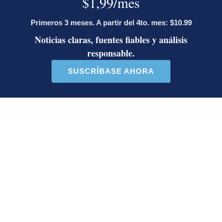
Un artículo de tendencia con el título "Álvaro Ramos acepta propue
Un artículo de tendencia con el 
Álvaro Ramos acepta
Activista Sylvia Ziesing,
propuesta de Ariel Robles
crítica de Rodrigo Chaves,
para crea...
as...
21 comentarios
32 comentarios