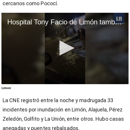
cercanos como Pococí.
Hospital Tony Facio de Limón también tuvo daños por lluvia y viento
0
Limon
seconds
of
La CNE registró entre la noche y madrugada 33
1
minute,
incidentes por inundación en Limón, Alajuela, Pérez
11
seconds
Zeledón, Golfito y La Unión, entre otros. Hubo casas
anegadas y puentes rebalsados.