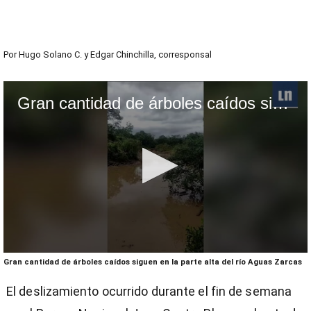
Por
Hugo Solano C.
y
Edgar Chinchilla, corresponsal
Gran cantidad de árboles caídos siguen en la parte alta del río Aguas Zarcas
0
Gran cantidad de árboles caídos siguen en la parte alta del río Aguas Zarcas
seconds
of
El deslizamiento ocurrido durante el fin de semana
2
minutes,