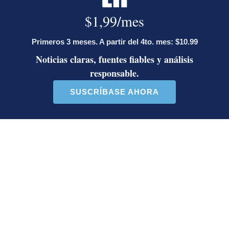
relevantes de última hora tan pronto ocurran en el país o el mundo.
Deseo recibir comunicaciones
homicidios
San José
Banda Los Lara
Gordo Leo
Alajuelita
Pavas
Hugo Solano C.
Trabajó en La Nación hasta el 2025. Periodista en la
sección de Sucesos y Judiciales. Licenciado en
Ciencias de la Comunicación Colectiva de la
Universidad de Costa Rica.
Opens in new window
LE RECOMENDAMOS
La inesperada decisión de Canal 7