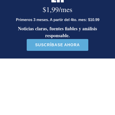
Así reaccionaron Laura Fernández y
Pueblo Soberano al multitudinario
plantón en defensa del Poder Judicial
Artículos de tendencia
Este listado muestra los artículos con más comentarios en los último
Un artículo de tendencia con el título "Diputada de Pueblo Sober
Un artículo de tendencia con el 
Diputada de Pueblo
Masiva participación en
Soberano lanzó 10 insultos
plantones por la defensa de
contra Ed...
la ...