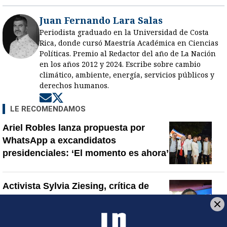
Juan Fernando Lara Salas
Periodista graduado en la Universidad de Costa
Rica, donde cursó Maestría Académica en Ciencias
Políticas. Premio al Redactor del año de La Nación
en los años 2012 y 2024. Escribe sobre cambio
climático, ambiente, energía, servicios públicos y
derechos humanos.
Opens in new window
Opens in new window
LE RECOMENDAMOS
Ariel Robles lanza propuesta por
WhatsApp a excandidatos
presidenciales: ‘El momento es ahora’
Activista Sylvia Ziesing, crítica de
Rodrigo Chaves, asegura que se
exilió de Costa Rica por persecución
política y amenazas de muerte