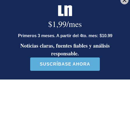
Reciba en su bandeja de entrada una notificación sobre hechos
relevantes de última hora tan pronto ocurran en el país o el mundo.
Deseo recibir comunicaciones
Aeropuerto Juan Santamaría
Avión
Holanda
Yeryis Salas
Periodista. Bachiller en Periodismo de la Escuela de
Ciencias de la Comunicación Colectiva de la
Universidad de Costa Rica.
Opens in new window
LE RECOMENDAMOS
José Miguel Villalobos advierte que
alcaldes que se pasaron al PPSO no