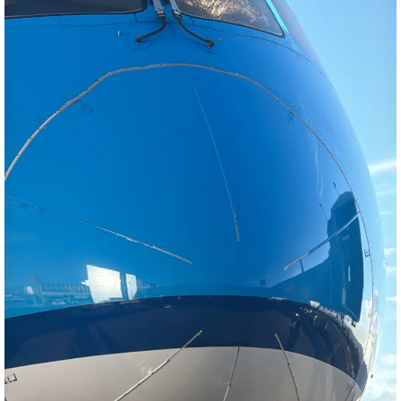
)
entana)