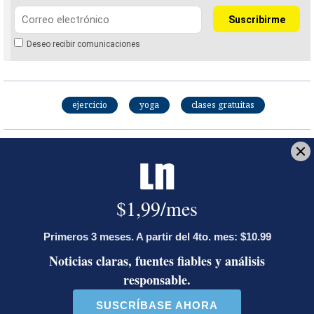
Deseo recibir comunicaciones
ejercicio
yoga
clases gratuitas
Shirley Ugalde
Periodista graduada de la Universidad de Costa
Rica. Durante 10 años editó una revista de
gastronomía y turismo.
Opens in new window
LE RECOMENDAMOS
Activista Sylvia Ziesing, crítica de
Rodrigo Chaves, asegura que se
exilió de Costa Rica por persecución
política y amenazas de muerte