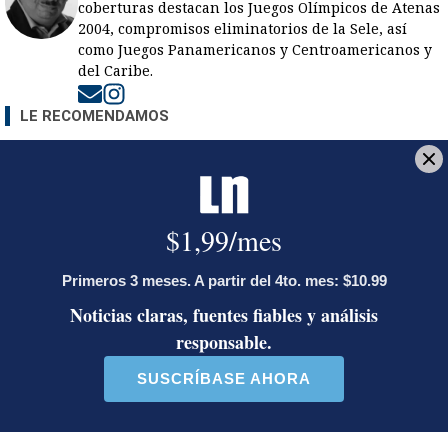
coberturas destacan los Juegos Olímpicos de Atenas
2004, compromisos eliminatorios de la Sele, así
como Juegos Panamericanos y Centroamericanos y
del Caribe.
Opens in new window
Opens in new window
LE RECOMENDAMOS
Diputada de Pueblo Soberano lanzó
10 insultos contra Edgardo Araya por
descalificativo sobre Laura
Fernández: desde ‘maricón’ hasta
atacar a su madre
Fiscal Carlo Díaz asistió al plantón:
vea la reacción de los participantes
Ministro de Justicia y Paz descalifica