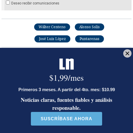
Deseo recibir comunicaciones
Wálter Centeno
Alonso Solís
José Luis López
Puntarenas
Daniel Jiménez
Periodista en la sección de Deportes de La Nación.
Bachiller en Periodismo en la Universidad Latina.
Opens in new window
Opens in new window
LE RECOMENDAMOS
La inesperada decisión de Canal 7
que impacta las transmisiones del
fútbol nacional
La FIFA pasa al contragolpe y lanza