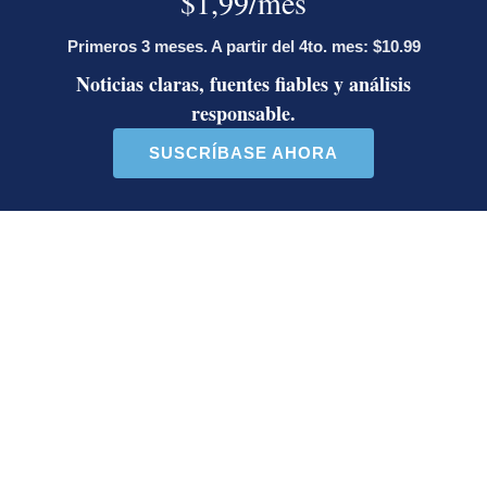
Este listado muestra los artículos con más comentarios en los último
Un artículo de tendencia con el título "Diputada de Pueblo Sober
Un artículo de tendencia con el 
Diputada de Pueblo
Masiva participación en
Soberano lanzó 10 insultos
plantones por la defensa de
contra Ed...
la ...
38 comentarios
37 comentarios