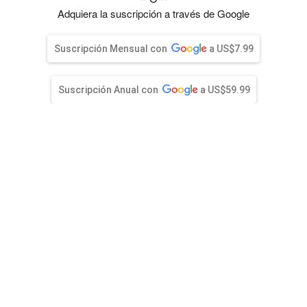
entana)