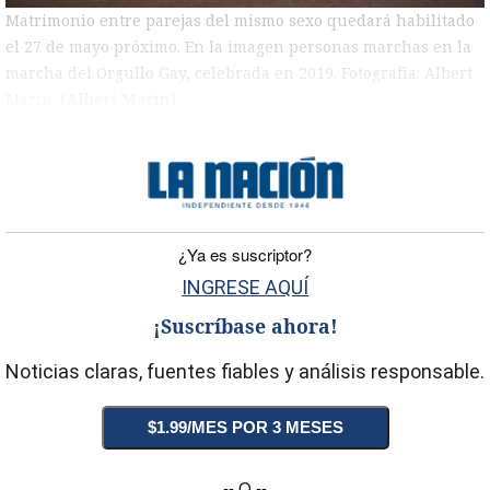
Matrimonio entre parejas del mismo sexo quedará habilitado
el 27 de mayo próximo. En la imagen personas marchas en la
marcha del Orgullo Gay, celebrada en 2019. Fotografía: Albert
Marín.
(Albert Marín)
)