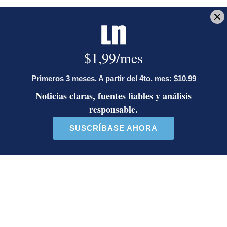
Reciba el boletín:
En Corrillos Políticos
Le explicamos los hechos políticos de la jornada y cómo inciden en
la vida de los ciudadanos
Deseo recibir comunicaciones
Diego Miranda
San José
Parquímetros
Diego Bosque
Trabajó en La Nación hasta el 2025. Ejerce
periodismo desde 2010. Se especializa en investigar
compras públicas y uso de recursos estatales. En
2020 recibió mención de honor del Premio Nacional