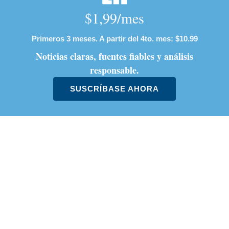
campaña de Laura Fernández
Estos son los países con el IVA más
alto y más bajo de la OCDE: ¿dónde
está Costa Rica?
Artículos de tendencia
Este listado muestra los artículos con más comentarios en los último
Un artículo de tendencia con el título "Álvaro Ramos acepta propu
Un artículo de tendencia con el 
Álvaro Ramos acepta
¿Por qué se eliminó la
propuesta de Ariel Robles
custodia del hombre