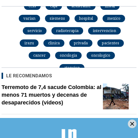
ccss
caja
acelerador
lineal
varian
siemens
hospital
mexico
servicio
radioterapia
intervencion
irazu
clinica
privada
pacientes
cancer
oncologia
oncologico
atencion
LE RECOMENDAMOS
Terremoto de 7,4 sacude Colombia: al
menos 71 muertos y decenas de
desaparecidos (videos)
Tesorero de Pueblo Soberano
confirma que directora del Banco
Popular transfirió dinero para la