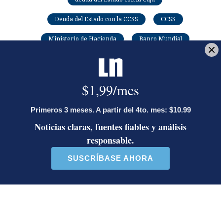
Deuda del Estado con la CCSS
CCSS
Ministerio de Hacienda
Banco Mundial
Luis Guillermo Solís
Hospital Nacional de Niños
Ángela Ávalos Rodríguez
Ingresó a La Nación en 1993. Cubre salud.
Graduada de la UCR, máster de la Universidad
Complutense, con formación en CDC y NIH, entre
otros. Redactora del Año de La Nación 1998, premio
SIP 1997, Premio Nacional de Periodismo de Salud
OPS 2002, Premio Cámara Costarricense de la Salud
2022. Coautora de Comunicación, palanca para la
acción en salud.
Opens in new window
Opens in new window
LE RECOMENDAMOS
Ariel Robles lanza propuesta por