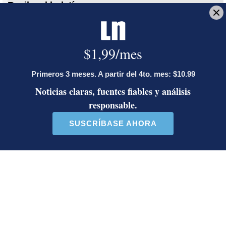
Reciba el boletín:
En Corrillos Políticos
Le explicamos los hechos políticos de la jornada y cómo inciden en
la vida de los ciudadanos
Deseo recibir comunicaciones
Ciudad Gobierno
Rodrigo Chaves
Mideplan
Mivah
Lucía Astorga
Politóloga y Periodista. Especializada en la
cobertura legislativa y de las instituciones del
Poder Ejecutivo.
Opens in new window