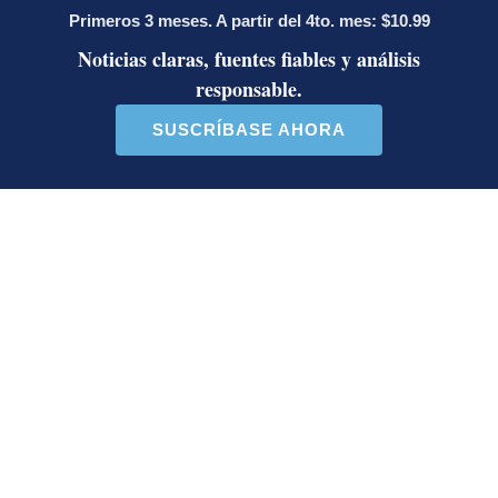
LE RECOMENDAMOS
Activista Sylvia Ziesing, crítica de
Rodrigo Chaves, asegura que se
exilió de Costa Rica por persecución
política y amenazas de muerte
Así reaccionaron Laura Fernández y
Pueblo Soberano al multitudinario
plantón en defensa del Poder Judicial
Sala Primera sienta jurisprudencia
sobre cuándo se puede desalojar a un
inquilino en Costa Rica
Artículos de tendencia