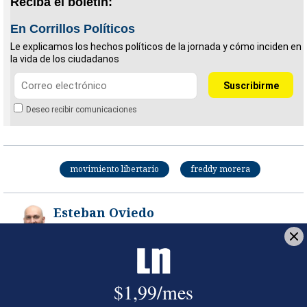
Reciba el boletín:
En Corrillos Políticos
Le explicamos los hechos políticos de la jornada y cómo inciden en
la vida de los ciudadanos
Deseo recibir comunicaciones
movimiento libertario
freddy morera
Esteban Oviedo
Jefe de Redacción. Es bachiller en Periodismo por la
Universidad Federada. Recibió el premio de La
Nación como “Redactor del año” en el 2005, en el
2007 el premio Jorge Vargas Gené y en el 2022 el
Premio Nacional de Periodismo Pío Víquez.
Opens in new window
Opens in new window