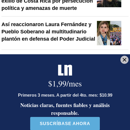
exilió de Costa Rica por persecución
política y amenazas de muerte
Así reaccionaron Laura Fernández y
Pueblo Soberano al multitudinario
plantón en defensa del Poder Judicial
Artículos de tendencia
Este listado muestra los artículos con más comentarios en los último
Un artículo de tendencia con el título "Diputada de Pueblo Sober
Un artículo de tendencia con el 
Diputada de Pueblo
Masiva participación en
Soberano lanzó 10 insultos
plantones por la defensa de