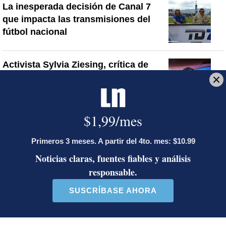
La inesperada decisión de Canal 7
que impacta las transmisiones del
fútbol nacional
Activista Sylvia Ziesing, crítica de
Rodrigo Chaves, asegura que se
exilió de Costa Rica por persecución
política y amenazas de muerte
Sala Primera sienta jurisprudencia
sobre cuándo se puede desalojar a un
inquilino en Costa Rica
Artículos de tendencia
Este listado muestra los artículos con más comentarios en los último
Un artículo de tendencia con el título "Diputada de Pueblo Sober
Un artículo de tendencia con el 