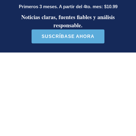
Jorge Martínez recibió emotivas
palabras de parte de conocido
presentador
¿Por qué se eliminó la custodia del
hombre asesinado en Hospital La
Anexión? Carlo Díaz, fiscal general,
responde
Artículos de tendencia
Este listado muestra los artículos con más comentarios en los último
Un artículo de tendencia con el título "Activista Sylvia Ziesing,
Un artículo de tendencia con el