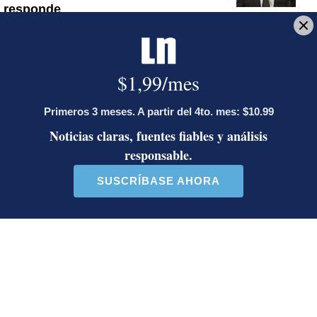
responde
Artículos de tendencia
Este listado muestra los artículos con más comentarios en los último
Un artículo de tendencia con el título "Diputada de Pueblo Sober
Un artículo de tendencia con el 
Diputada de Pueblo
Activista Sylvia Ziesing,
Soberano lanzó 10 insultos
crítica de Rodrigo Chaves,
contra Ed...
as...
40 comentarios
30 comentarios