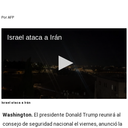
Por
AFP
Israel ataca a Irán
0
Israel ataca a Irán
seconds
of
Washington.
El presidente Donald Trump reunirá al
28
seconds
consejo de seguridad nacional el viernes, anunció la