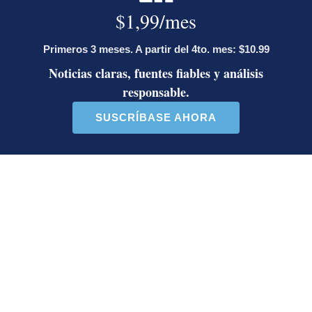
presentador
¿Por qué se eliminó la custodia del
hombre asesinado en Hospital La
Anexión? Carlo Díaz, fiscal general,
responde
Artículos de tendencia
Este listado muestra los artículos con más comentarios en los último
Un artículo de tendencia con el título "Activista Sylvia Ziesing,
Un artículo de tendencia con el
Activista Sylvia Ziesing,
Diputada de Pueblo
crítica de Rodrigo Chaves,
Soberano lanzó 10 insultos